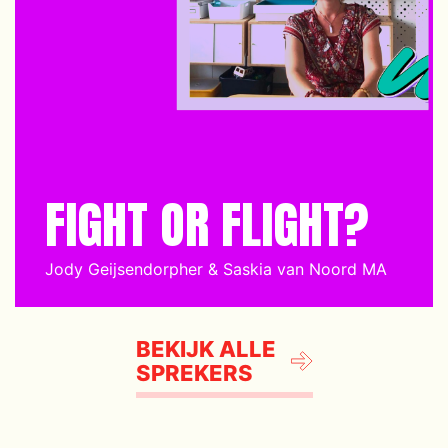
FIGHT OR FLIGHT?
Jody Geijsendorpher & Saskia van Noord MA
BEKIJK ALLE
SPREKERS