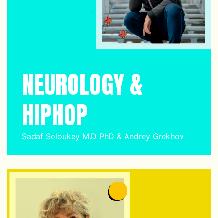
NEUROLOGY &
HIPHOP
Sadaf Soloukey M.D PhD & Andrey Grekhov