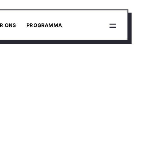
R ONS
PROGRAMMA
e erbij zijn? Koop
nel je tickets!