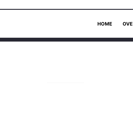
HOME
OVE
Menu
Wil j
dan s
Home
Over ons
Programma